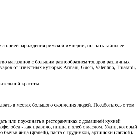
сторией зарождения римской империи, познать тайны ее
ство магазинов с большим разнообразием товаров различных
в от известных кутюрье: Armani, Gucci, Valentino, Trussardi,
чительной красоты.
вать в местах большого скопления людей. Позаботьтесь о том,
едать или поужинать в ресторанчиках с домашней кухней
кофе, обед - как правило, пицца и хлеб с маслом. Ужин, который
чьи яйца (granelli), паста с грудинкой, артишоки (carciofi).