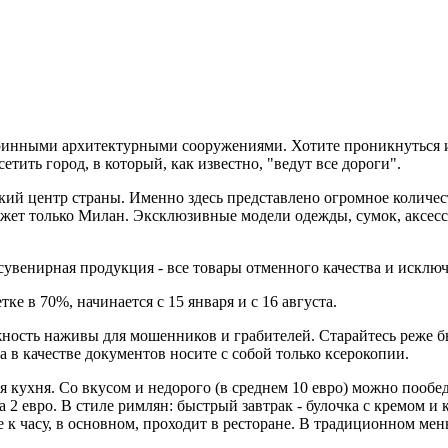
ринными архитектурными сооружениями. Хотите проникнуться и
тить город, в который, как известно, "ведут все дороги".
кий центр страны. Именно здесь представлено огромное количе
ет только Милан. Эксклюзивные модели одежды, сумок, аксессуаро
 сувенирная продукция - все товары отменного качества и исклю
ке в 70%, начинается с 15 января и с 16 августа.
жность наживы для мошенников и грабителей. Старайтесь реже бы
 в качестве документов носите с собой только ксерокопии.
ая кухня. Со вкусом и недорого (в среднем 10 евро) можно пооб
а 2 евро. В стиле римлян: быстрый завтрак - булочка с кремом и 
к часу, в основном, проходит в ресторане. В традиционном меню бы