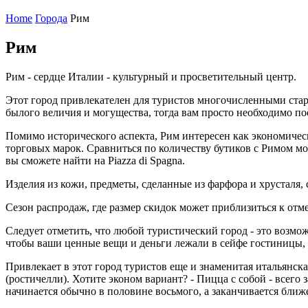
Home
Города
Рим
Рим
Рим - сердце Италии - культурный и просветительный центр.
Этот город привлекателен для туристов многочисленными ста
былого величия и могущества, тогда вам просто необходимо посе
Помимо исторического аспекта, Рим интересен как экономичес
торговых марок. Сравниться по количеству бутиков с Римом мож
вы сможете найти на Piazza di Spagna.
Изделия из кожи, предметы, сделанные из фарфора и хрусталя,
Сезон распродаж, где размер скидок может приблизиться к отмет
Следует отметить, что любой туристический город - это возмо
чтобы ваши ценные вещи и деньги лежали в сейфе гостиницы, а
Привлекает в этот город туристов еще и знаменитая итальянск
(ростичелли). Хотите эконом вариант? - Пицца с собой - всего з
начинается обычно в половине восьмого, а заканчивается ближе 